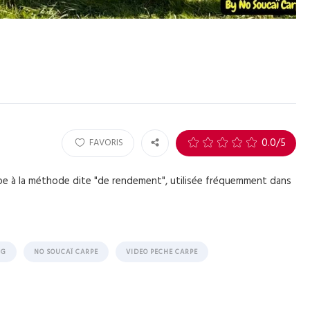
0
0.0
/5
FAVORIS
pe à la méthode dite "de rendement", utilisée fréquemment dans
NG
NO SOUCAÏ CARPE
VIDEO PECHE CARPE