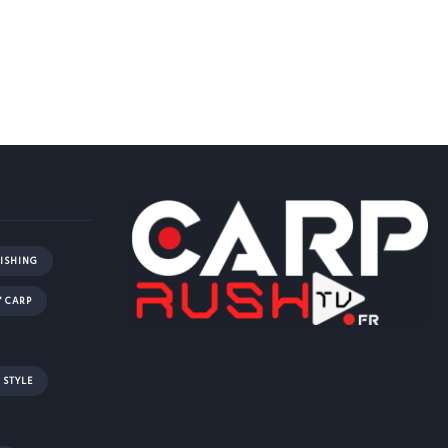
ISHING
' CARP
 STYLE