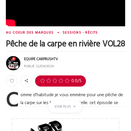
AU COEUR DES MARQUES
SESSIONS - RÉCITS
Pêche de la carpe en rivière VOL28
EQUIPE CARPRUSHTV
PUBLIÉ
22/04/2024
0
0.0
/5
C
omme d'habitude je vous emmène pour une pêche de
la carpe sur les bords de la Moselle. cet épisode se
VOIR PLUS
passe à la fin du mois de février, après un redoux
l'hiver est de retour dans la région et le niveau de l'eau est
bien monté.