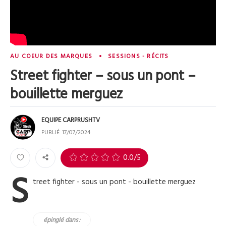
AU COEUR DES MARQUES
SESSIONS - RÉCITS
Street fighter – sous un pont –
bouillette merguez
EQUIPE CARPRUSHTV
PUBLIÉ
17/07/2024
0
0.0
/5
S
treet fighter - sous un pont - bouillette merguez
épinglé dans :