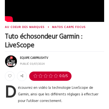
AU COEUR DES MARQUES
MATOS CARPE FOCUS
Tuto échosondeur Garmin :
LiveScope
EQUIPE CARPRUSHTV
PUBLIÉ
03/07/2024
0
0.0
/5
D
écouvrez en vidéo la technologie LiveScope de
Garmin, ainsi que les différents réglages à effectuer
pour l'utiliser correctement.